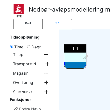
Nedbør-avløpsmodellering m
Kart
T 1
Tidsoppløsning
Time
Døgn
T 1
Tilløp
ut
Transporttid
Magasin
Overføring
Sluttpunkt
Funksjoner
Endre Navn